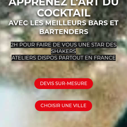
APPRENEZ L’ART DU
COCKTAIL
AVEC LES MEILLEURS BARS ET
BARTENDERS
2H POUR FAIRE DE VOUS UNE STAR DES
SHAKERS
ATELIERS DISPOS PARTOUT EN FRANCE
DEVIS SUR-MESURE
CHOISIR UNE VILLE