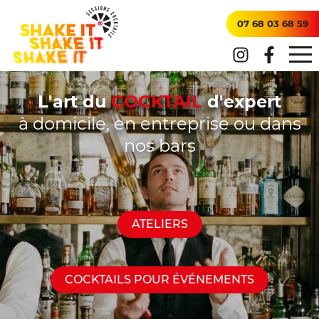
07 68 03 68 59
L'art du
COCKTAIL
d'expert
à domicile, en entreprise ou dans
nos bars
ATELIERS
COCKTAILS POUR ÉVÉNEMENTS