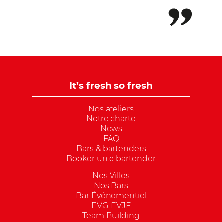
It’s fresh so fresh
Nos ateliers
Notre charte
News
FAQ
Bars & bartenders
Booker un.e bartender
Nos Villes
Nos Bars
Bar Événementiel
EVG-EVJF
Team Building