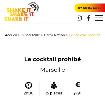
07 68 03 68 59
Accueil
>
>
Marseille
>
Carry Nation
>
Le cocktail prohibé
Le cocktail prohibé
Marseille
2h00
15 places
€
69