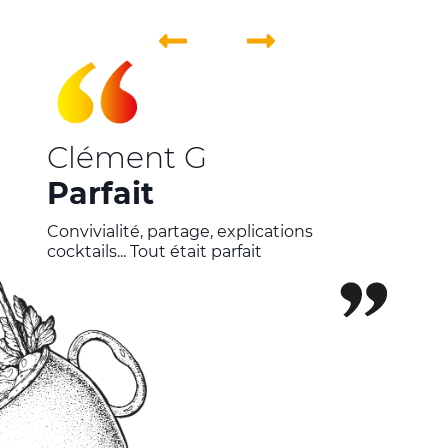
Nicolas G
10/10
Mixologue super sympathique avec une
belle culture de la mixologie et des très
bons produits, magnifique cadre !