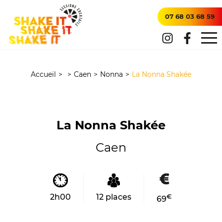
07 68 03 68 59
Accueil
>
>
Caen
>
Nonna
>
La Nonna Shakée
La Nonna Shakée
Caen
2h00
12 places
€
69