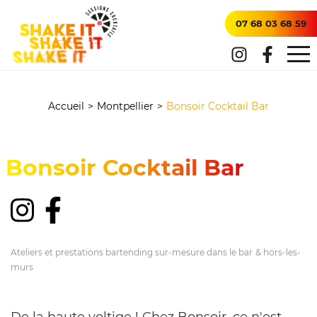
07 68 03 68 59
Accueil
>
Montpellier
>
Bonsoir Cocktail Bar
Bonsoir Cocktail Bar
Ateliers et p
restations bartending sur-mesure dans le bar
& hors-les-
murs