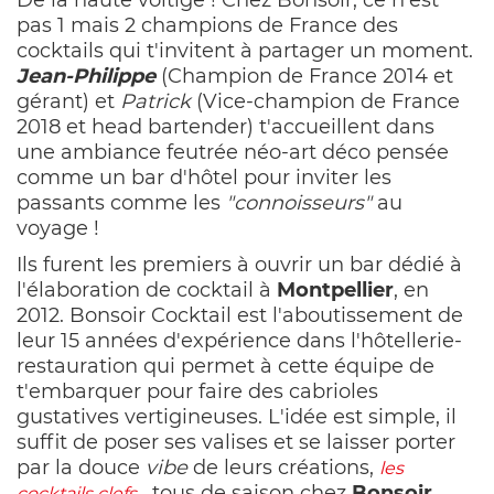
De la haute voltige ! Chez Bonsoir, ce n'est
pas 1 mais 2 champions de France des
cocktails qui t'invitent à partager un moment.
Jean-Philippe
(Champion de France 2014 et
gérant) et
Patrick
(Vice-champion de France
2018 et head bartender) t'accueillent dans
une ambiance feutrée néo-art déco pensée
comme un bar d'hôtel pour inviter
les
passants comme les
"connoisseurs"
au
voyage !
Ils furent les premiers à ouvrir un bar dédié à
l'élaboration de cocktail à
Montpellier
, en
2012. Bonsoir Cocktail est l'aboutissement de
leur 15 années d'expérience dans l'hôtellerie-
restauration qui permet à cette équipe de
t'embarquer pour faire des cabrioles
gustatives vertigineuses. L'idée est simple, il
suffit de poser ses valises et se laisser porter
par la douce
vibe
de leurs créations,
les
, tous de saison chez
Bonsoir.
cocktails clefs